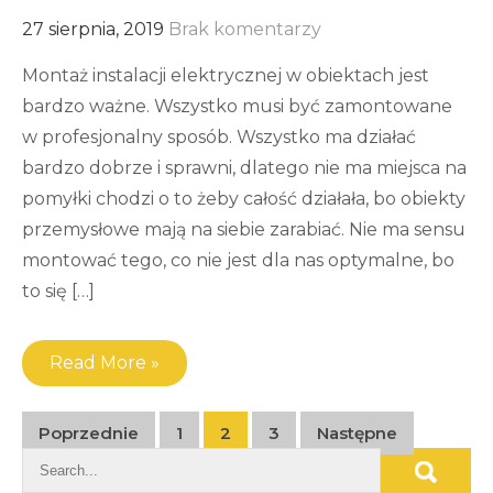
27 sierpnia, 2019
Brak komentarzy
Montaż instalacji elektrycznej w obiektach jest
bardzo ważne. Wszystko musi być zamontowane
w profesjonalny sposób. Wszystko ma działać
bardzo dobrze i sprawni, dlatego nie ma miejsca na
pomyłki chodzi o to żeby całość działała, bo obiekty
przemysłowe mają na siebie zarabiać. Nie ma sensu
montować tego, co nie jest dla nas optymalne, bo
to się […]
Read More »
Stronicowanie
Poprzednie
1
2
3
Następne
wpisów