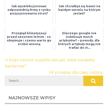
Jak wyselekcjonować
Jak chciałbyś się bawić na
odpowiednią firmę z rynku
każdym weselu na którym
pozycjonowania stron?
jesteś?
Przegląd klimatyzacji
Dlaczego google nie
przed sezonem letnim - co
indeksuje moich
obejmuje i czemu warto go
artykułów? – powody, dla
zrobić wiosną
których artykuły mogą nie
trafiać do in...
Nawigacja
U kogo zawsze wypada zakupić sobie parapety
wpisu
kamienne?
Fit przepisy dla całej rodziny
NAJNOWSZE WPISY