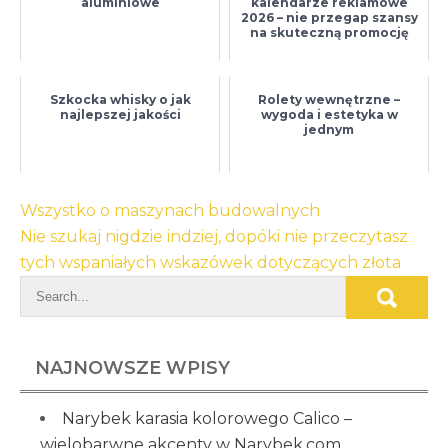
aluminiowe
kalendarze reklamowe
2026 – nie przegap szansy
na skuteczną promocję
Szkocka whisky o jak
Rolety wewnętrzne –
najlepszej jakości
wygoda i estetyka w
jednym
Nawigacja
Wszystko o maszynach budowalnych
wpisu
Nie szukaj nigdzie indziej, dopóki nie przeczytasz
tych wspaniałych wskazówek dotyczących złota
NAJNOWSZE WPISY
Narybek karasia kolorowego Calico –
wielobarwne akcenty w Narybek.com