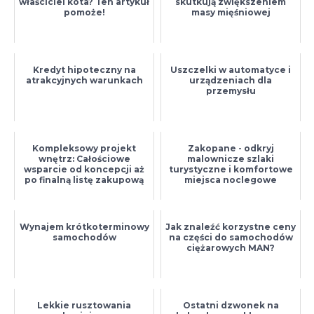
właściciel kota? Ten artykuł
skutkują zwiększeniem
pomoże!
masy mięśniowej
Kredyt hipoteczny na
Uszczelki w automatyce i
atrakcyjnych warunkach
urządzeniach dla
przemysłu
Kompleksowy projekt
Zakopane - odkryj
wnętrz: Całościowe
malownicze szlaki
wsparcie od koncepcji aż
turystyczne i komfortowe
po finalną listę zakupową
miejsca noclegowe
Wynajem krótkoterminowy
Jak znaleźć korzystne ceny
samochodów
na części do samochodów
ciężarowych MAN?
Lekkie rusztowania
Ostatni dzwonek na