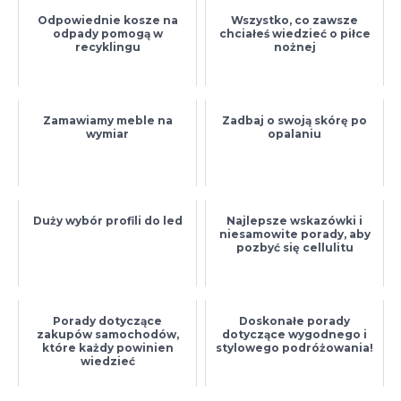
Odpowiednie kosze na
Wszystko, co zawsze
odpady pomogą w
chciałeś wiedzieć o piłce
recyklingu
nożnej
Zamawiamy meble na
Zadbaj o swoją skórę po
wymiar
opalaniu
Duży wybór profili do led
Najlepsze wskazówki i
niesamowite porady, aby
pozbyć się cellulitu
Porady dotyczące
Doskonałe porady
zakupów samochodów,
dotyczące wygodnego i
które każdy powinien
stylowego podróżowania!
wiedzieć