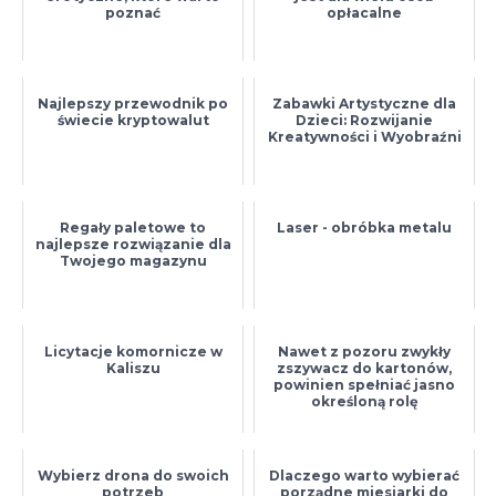
poznać
opłacalne
Najlepszy przewodnik po
Zabawki Artystyczne dla
świecie kryptowalut
Dzieci: Rozwijanie
Kreatywności i Wyobraźni
Regały paletowe to
Laser - obróbka metalu
najlepsze rozwiązanie dla
Twojego magazynu
Licytacje komornicze w
Nawet z pozoru zwykły
Kaliszu
zszywacz do kartonów,
powinien spełniać jasno
określoną rolę
Wybierz drona do swoich
Dlaczego warto wybierać
potrzeb
porządne miesiarki do