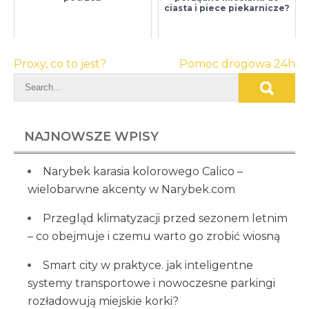
ciasta i piece piekarnicze?
Nawigacja
Proxy, co to jest?
Pomoc drogowa 24h
wpisu
NAJNOWSZE WPISY
Narybek karasia kolorowego Calico –
wielobarwne akcenty w Narybek.com
Przegląd klimatyzacji przed sezonem letnim
– co obejmuje i czemu warto go zrobić wiosną
Smart city w praktyce. jak inteligentne
systemy transportowe i nowoczesne parkingi
rozładowują miejskie korki?