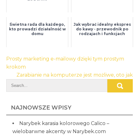
Świetna rada dla każdego,
Jak wybrać idealny ekspres
kto prowadzi działalność w
do kawy - przewodnik po
domu
rodzajach i funkcjach
Nawigacja
Prosty marketing e-mailowy dzięki tym prostym
wpisu
krokom
Zarabianie na komputerze jest możliwe, oto jak
NAJNOWSZE WPISY
Narybek karasia kolorowego Calico –
wielobarwne akcenty w Narybek.com