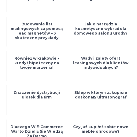
Budowanie list
Jakie narzędzia
mailingowych za pomocą
kosmetyczne wybrać dla
lead magnetów – 3
domowego salonu urody?
skuteczne przykłady
Również w krakowie -
Wady i zalety ofert
kredyt hipoteczny na
leasingowych dla klientów
twoje marzenia!
indywidualnych?
Znaczenie dystrybucji
Sklep w którym zakupicie
ulotek dla firm
doskonały ultrasonograf
Dlaczego W E-Commerce
Czy już kupiłeś sobie nowe
Warto Dzielić Sie Wiedzą
meble ogrodowe?
Za Darmo