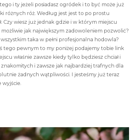
go i ty jeżeli posiadasz ogródek i to być może już
i różnych róż. Według jest jest to po prostu
Czy wiesz już jednak gdzie i w którym miejscu
 z możliwie jak największym zadowoleniem pozwolić?
de wszystkim taka w pełni profesjonalna hodowla?
steś tego pewnym to my poniżej podajemy tobie link
ejscu właśnie zawsze kiedy tylko będziesz chciał i
znakomitych i zawsze jak najbardziej trafnych dla
utnie żadnych wątpliwości. I jesteśmy już teraz
 wyjście.