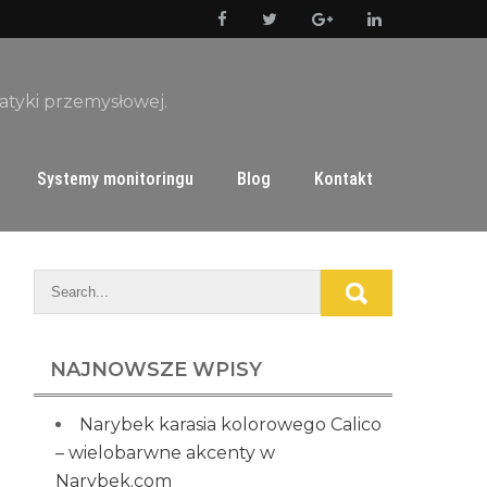
matyki przemysłowej.
Systemy monitoringu
Blog
Kontakt
NAJNOWSZE WPISY
Narybek karasia kolorowego Calico
– wielobarwne akcenty w
Narybek.com