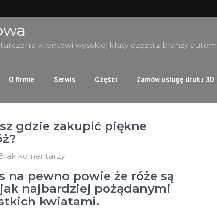
owa
starczania klientowi wysokiej klasy części z branży auto
O firmie
Serwis
Części
Zamów usługę druku 3D
esz gdzie zakupić piękne
óż?
Brak komentarzy
s na pewno powie że róże są
 jak najbardziej pożądanymi
stkich kwiatami.