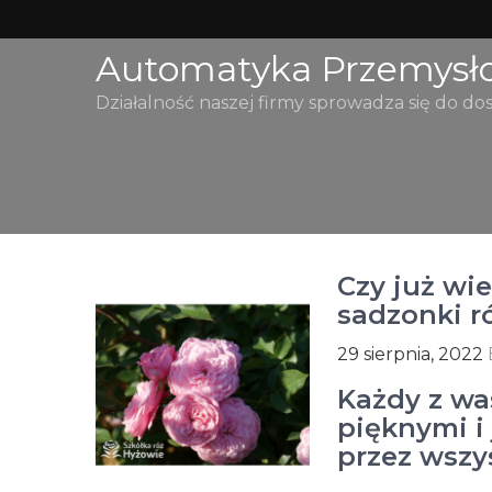
Skip
to
Automatyka Przemysł
content
Działalność naszej firmy sprowadza się do do
Czy już wi
sadzonki r
29 sierpnia, 2022
Każdy z wa
pięknymi i
przez wszy