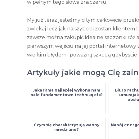
w pełnym tego słowa znaczeniu.
My już teraz jesteśmy o tym całkowicie przek
zwlekaj lecz jak najszybciej zostań klientem t
zawsze można zakupić idealne sadzonki róż 
pierwszym wejściu na jej portal internetowy
wielkim błędem i poważną szkodą gdybyście z 
Artykuły jakie mogą Cię zai
Jaka firma najlepiej wykona nam
Biuro rach
pale fundamentowe techniką cfa?
ursus: ja
obsłu
Czym się charakteryzują wanny
Napój energe
miedziane?