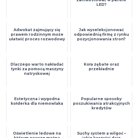
LED?
Adwokat zajmujący się
Jak wyselekcjonować
prawem rodzinnym może
odpowiednią firmę z rynku
ułatwić proces rozwodowy
pozycjonowania stron?
Dlaczego warto nakładać
Koła zębate oraz
tynki za pomocą maszyny
przekładnie
natryskowej
Estetyczna i wygodna
Popularne sposoby
kołderka dla niemowlaka
poszukiwania atrakcyjnych
kredytów
Oświetlenie ledowe na
Suchy system a wilgoć –
którym zawsze można
jakie korzyści daje