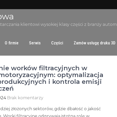
owa
starczania klientowi wysokiej klasy części z branży auto
O firmie
Serwis
Części
Zamów usługę druku 3D
ie worków filtracyjnych w
motoryzacyjnym: optymalizacja
rodukcyjnych i kontrola emisji
czeń
024
Brak komentarzy
dziej złożonych sektorów, gdzie dbałość o jakość
. Worki filtracyjne odgrywają istotną rolę w