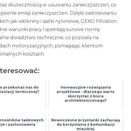
 oraz skutecznością w usuwaniu zanieczyszczeń, co
jszenie emisji zanieczyszczeń. Dzięki zastosowaniu
ch jak włókniny i siatki nylonowe, GEKO Filtration
ne warunki pracy i spełniają surowe normy
nalne doradztwo techniczne, co pozwala na
ładach motoryzacyjnych, pomagając klientom
nimalnych kosztach.
nteresować:
o przekonać nas do
Innowacyjne rozwiązania
izolacji termicznej?
projektowe - dlaczego warto
skorzystać z biura
architektonicznego?
zenośników taśmowych
Nowoczesne przystanki zachęcają
cje i zastosowania
do korzystania z komunikacji
miejskiej