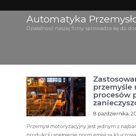
Skip
to
Automatyka Przemysł
content
Działalność naszej firmy sprowadza się do do
Zastosowan
przemyśle 
procesów p
zanieczysz
8 października, 2
Przemysł motoryzacyjny jest jednym z najbar
produkcji i spełnienie norm emisji są kluczowe