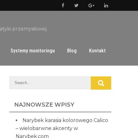
matyki przemysłowej.
Systemy monitoringu
Blog
Kontakt
NAJNOWSZE WPISY
Narybek karasia kolorowego Calico
– wielobarwne akcenty w
Narybek.com