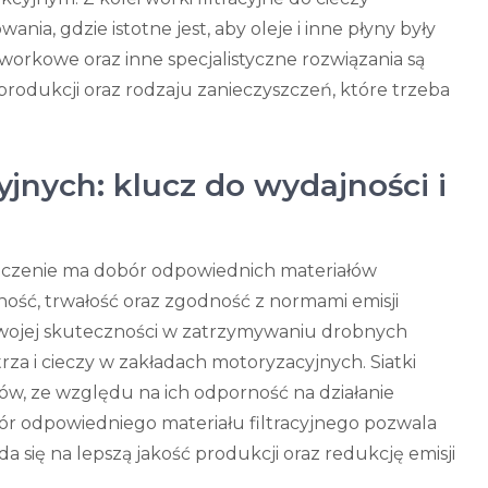
ia, gdzie istotne jest, aby oleje i inne płyny były
 workowe oraz inne specjalistyczne rozwiązania są
produkcji oraz rodzaju zanieczyszczeń, które trzeba
yjnych: klucz do wydajności i
czenie ma dobór odpowiednich materiałów
ność, trwałość oraz zgodność z normami emisji
i swojej skuteczności w zatrzymywaniu drobnych
trza i cieczy w zakładach motoryzacyjnych. Siatki
nów, ze względu na ich odporność na działanie
r odpowiedniego materiału filtracyjnego pozwala
ada się na lepszą jakość produkcji oraz redukcję emisji