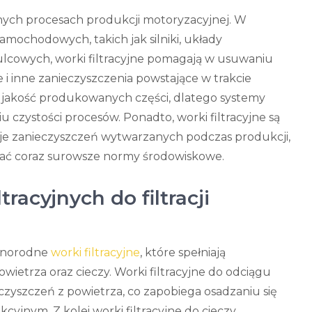
żnych procesach produkcji motoryzacyjnej. W
amochodowych, takich jak silniki, układy
owych, worki filtracyjne pomagają w usuwaniu
je i inne zanieczyszczenia powstające w trakcie
 jakość produkowanych części, dlatego systemy
u czystości procesów. Ponadto, worki filtracyjne są
je zanieczyszczeń wytwarzanych podczas produkcji,
ać coraz surowsze normy środowiskowe.
acyjnych do filtracji
óżnorodne
worki filtracyjne
, które spełniają
wietrza oraz cieczy. Worki filtracyjne do odciągu
zyszczeń z powietrza, co zapobiega osadzaniu się
yjnym. Z kolei worki filtracyjne do cieczy