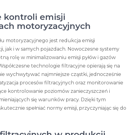
kontroli emisji
dach motoryzacyjnych
 motoryzacyjnego jest redukcja emisji
ji, jak i w samych pojazdach. Nowoczesne systemy
stotną rolę w minimalizowaniu emisji pyłów i gazów
ółczesne technologie filtracyjne opierają się na
ie wychwytywać najmniejsze cząstki, jednocześnie
tyzacja procesów filtracyjnych oraz monitorowanie
żące kontrolowanie poziomów zanieczyszczeń i
ieniających się warunków pracy. Dzięki tym
tecznie spełniać normy emisji, przyczyniając się do
iltracyjnych w produkcji