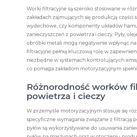
Worki filtracyjne są szeroko stosowane w ró
zakładach zajmujących się produkcją części s
wydechowe, czy komponenty układów hamulc
zanieczyszczeń z powietrza i cieczy. Pyły, ole
obróbki metali mogą negatywnie wpłynąć na
filtracyjne pełnią kluczową rolę w zapewnieni
niezbędne w systemach kontrolujących emis
co pomaga zakładom motoryzacyjnym spełni
Różnorodność worków filtr
powietrza i cieczy
W przemyśle motoryzacyjnym stosuje się r
specyficzne wymagania związane z filtracją po
pyłów są wykorzystywane do usuwania zaniec
pyłów na maszynach oraz w otoczeniu produkc