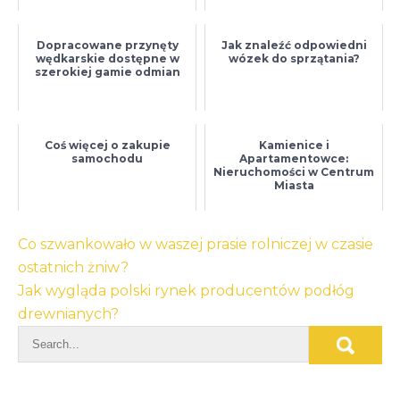
Dopracowane przynęty
Jak znaleźć odpowiedni
wędkarskie dostępne w
wózek do sprzątania?
szerokiej gamie odmian
Coś więcej o zakupie
Kamienice i
samochodu
Apartamentowce:
Nieruchomości w Centrum
Miasta
Nawigacja
Co szwankowało w waszej prasie rolniczej w czasie
wpisu
ostatnich żniw?
Jak wygląda polski rynek producentów podłóg
drewnianych?