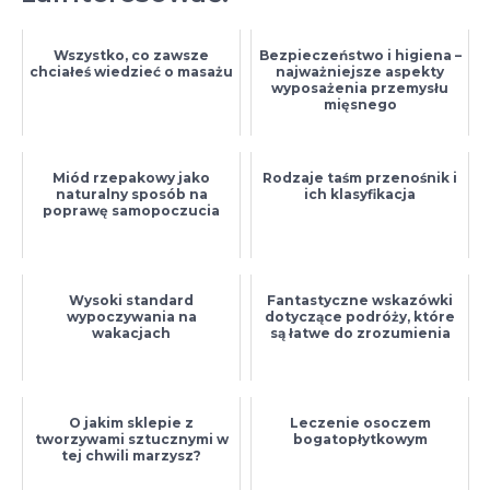
Wszystko, co zawsze
Bezpieczeństwo i higiena –
chciałeś wiedzieć o masażu
najważniejsze aspekty
wyposażenia przemysłu
mięsnego
Miód rzepakowy jako
Rodzaje taśm przenośnik i
naturalny sposób na
ich klasyfikacja
poprawę samopoczucia
Wysoki standard
Fantastyczne wskazówki
wypoczywania na
dotyczące podróży, które
wakacjach
są łatwe do zrozumienia
O jakim sklepie z
Leczenie osoczem
tworzywami sztucznymi w
bogatopłytkowym
tej chwili marzysz?