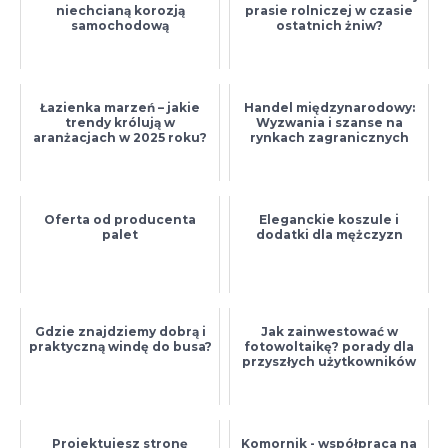
niechcianą korozją
prasie rolniczej w czasie
samochodową
ostatnich żniw?
Łazienka marzeń – jakie
Handel międzynarodowy:
trendy królują w
Wyzwania i szanse na
aranżacjach w 2025 roku?
rynkach zagranicznych
Oferta od producenta
Eleganckie koszule i
palet
dodatki dla mężczyzn
Gdzie znajdziemy dobrą i
Jak zainwestować w
praktyczną windę do busa?
fotowoltaikę? porady dla
przyszłych użytkowników
Projektujesz stronę
Komornik - współpraca na