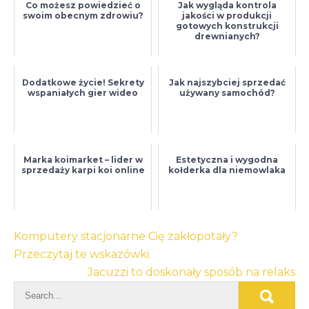
Co możesz powiedzieć o
Jak wygląda kontrola
swoim obecnym zdrowiu?
jakości w produkcji
gotowych konstrukcji
drewnianych?
Dodatkowe życie! Sekrety
Jak najszybciej sprzedać
wspaniałych gier wideo
używany samochód?
Marka koimarket – lider w
Estetyczna i wygodna
sprzedaży karpi koi online
kołderka dla niemowlaka
Nawigacja
Komputery stacjonarne Cię zakłopotały?
wpisu
Przeczytaj te wskazówki.
Jacuzzi to doskonały sposób na relaks