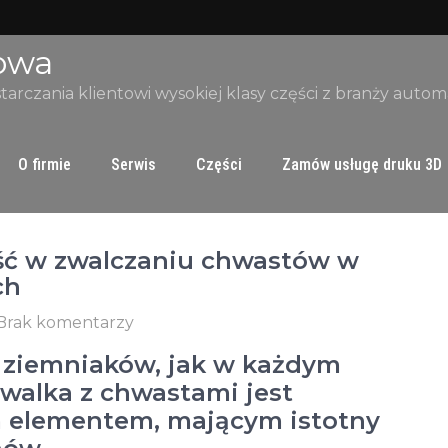
owa
starczania klientowi wysokiej klasy części z branży auto
O firmie
Serwis
Części
Zamów usługę druku 3D
ść w zwalczaniu chwastów w
ch
Brak komentarzy
 ziemniaków, jak w każdym
 walka z chwastami jest
 elementem, mającym istotny