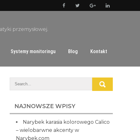
matyki przemysłowej.
Systemy monitoringu
Blog
Kontakt
NAJNOWSZE WPISY
Narybek karasia kolorowego Calico
– wielobarwne akcenty w
Narybek.com