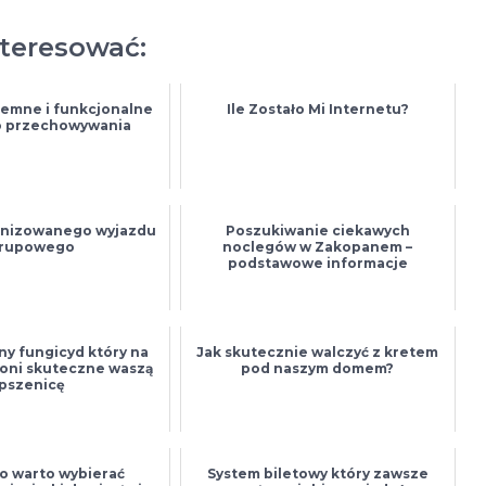
nteresować:
emne i funkcjonalne
Ile Zostało Mi Internetu?
o przechowywania
anizowanego wyjazdu
Poszukiwanie ciekawych
rupowego
noclegów w Zakopanem –
podstawowe informacje
 fungicyd który na
Jak skutecznie walczyć z kretem
oni skuteczne waszą
pod naszym domem?
pszenicę
o warto wybierać
System biletowy który zawsze