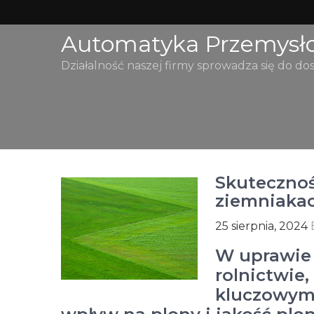
Skip
to
Automatyka Przemysł
content
Działalność naszej firmy sprowadza się do do
Skuteczno
ziemniaka
25 sierpnia, 2024
W uprawie
rolnictwie,
kluczowym