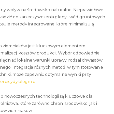
tny wpływ na środowisko naturalne. Nieprawidłowe
dzić do zanieczyszczenia gleby i wód gruntowych.
osuje metody integrowane, które minimalizują
h ziemniaków jest kluczowym elementem
ymalizacji kosztów produkcji. Wybór odpowiedniej
ędniać lokalne warunki uprawy, rodzaj chwastów
nego. Integracja różnych metod, w tym stosowanie
chniki, może zapewnić optymalne wyniki przy
herbicydy.blogm.pl
.
 do nowoczesnych technologii są kluczowe dla
lnictwa, które zarówno chroni środowisko, jak i
tów ziemniaków.