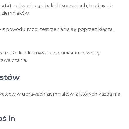
lata)
– chwast o głębokich korzeniach, trudny do
a ziemniaków.
– z powodu rozprzestrzeniania się poprzez kłącza,
tóra może konkurować z ziemniakami o wodę i
zwalczania.
astów
hwastów w uprawach ziemniaków, z których każda ma
ślin