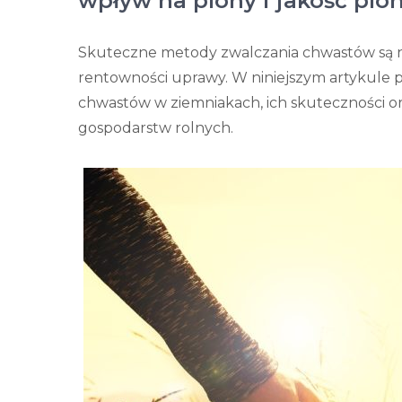
wpływ na plony i jakość plo
Skuteczne metody zwalczania chwastów są nie
rentowności uprawy. W niniejszym artykule p
chwastów w ziemniakach, ich skuteczności o
gospodarstw rolnych.