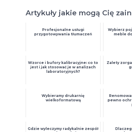
Artykuły jakie mogą Cię zai
Profesjonalne usługi
Wybierz poj
przygotowywania tłumaczeń
meble d
Wzorce i bufory kalibracyjne: co to
Zalety zorg
jest i jak stosować je w analizach
g
laboratoryjnych?
Wybieramy drukarnię
Renomowany
wielkoformatową
pewno ochr
Gdzie wyleczymy radykalnie zespół
Dlaczeg