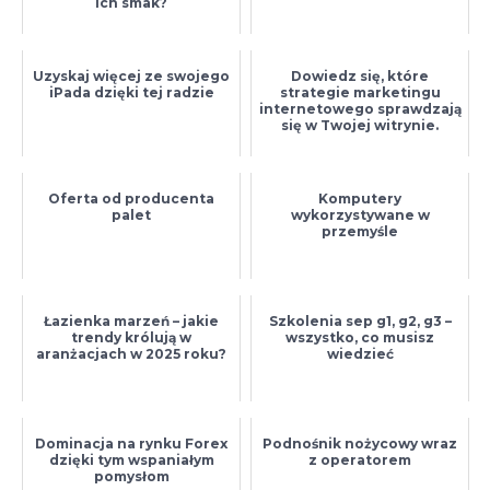
ich smak?
Uzyskaj więcej ze swojego
Dowiedz się, które
iPada dzięki tej radzie
strategie marketingu
internetowego sprawdzają
się w Twojej witrynie.
Oferta od producenta
Komputery
palet
wykorzystywane w
przemyśle
Łazienka marzeń – jakie
Szkolenia sep g1, g2, g3 –
trendy królują w
wszystko, co musisz
aranżacjach w 2025 roku?
wiedzieć
Dominacja na rynku Forex
Podnośnik nożycowy wraz
dzięki tym wspaniałym
z operatorem
pomysłom