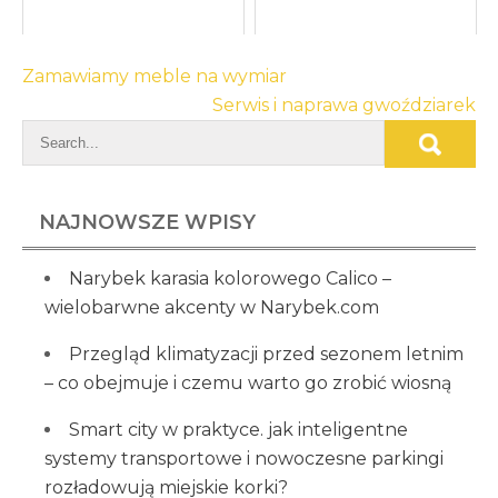
Nawigacja
Zamawiamy meble na wymiar
wpisu
Serwis i naprawa gwoździarek
NAJNOWSZE WPISY
Narybek karasia kolorowego Calico –
wielobarwne akcenty w Narybek.com
Przegląd klimatyzacji przed sezonem letnim
– co obejmuje i czemu warto go zrobić wiosną
Smart city w praktyce. jak inteligentne
systemy transportowe i nowoczesne parkingi
rozładowują miejskie korki?